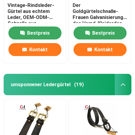
Vintage-Rindsleder-
Der
Gürtel aus echtem
Goldgürtelschnalle-
Leder, OEM-ODM-
Frauen Galvanisierung
Schnalle aus
das Hemd-Kleiderdes
Zinklegierung
gurt-zwei haltbar
Bestpreis
Bestpreis
Kontakt
Kontakt
umsponnener Ledergürtel
(19)