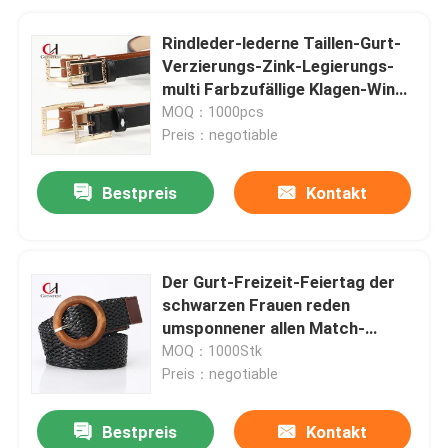
Rindleder-lederne Taillen-Gurt-
Verzierungs-Zink-Legierungs-
multi Farbzufällige Klagen-Wind-
Dekoration
MOQ：1000pcs
Preis：negotiable
Bestpreis
Kontakt
Der Gurt-Freizeit-Feiertag der
schwarzen Frauen reden
umsponnener allen Match-
Kleiderdekorativen Gurt an
MOQ：1000Stk
Preis：negotiable
Bestpreis
Kontakt