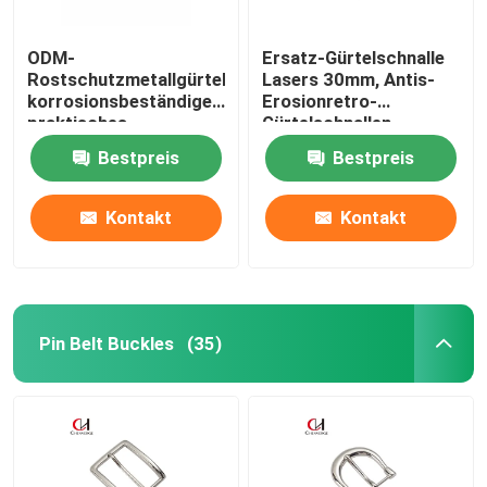
ODM-
Ersatz-Gürtelschnalle
Rostschutzmetallgürtelschnalle-
Lasers 30mm, Antis-
korrosionsbeständiges
Erosionretro-
praktisches
Gürtelschnallen
Bestpreis
Bestpreis
Kontakt
Kontakt
Pin Belt Buckles
(35)