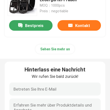
MOQ：1000pcs
Preis：negotiable
Metallgürtelschnallen
Bestpreis
Kontakt
Pin Belt Buckles
Umschaltbare Gürtelschnallen
Sehen Sie mehr an
Metallkleiderzusätze
Hinterlass eine Nachricht
Mittelstangen-Gürtelschnallen
Wir rufen Sie bald zurück!
Platten-Gürtelschnallen
Rollen-Gürtelschnallen