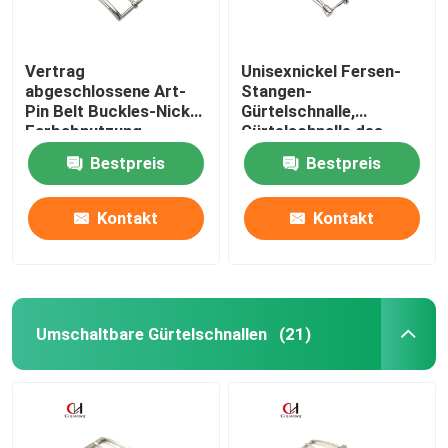
Vertrag
Unisexnickel Fersen-
abgeschlossene Art-
Stangen-
Pin Belt Buckles-Nickel
Gürtelschnalle,
Farbabnutzung
Gürtelschnalle des
beständig
Ersatz-41.2g mit
Bestpreis
Bestpreis
entfernbarem Pin
Kontakt
Kontakt
Umschaltbare Gürtelschnallen
(21)