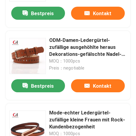
Bestpreis
Kontakt
ODM-Damen-Ledergürtel-
zufällige ausgehöhlte heraus
Dekorations-gefälschte Nadel-
Schnallen-Gurt-Jeans
MOQ：1000pcs
Preis：negotiable
Bestpreis
Kontakt
Haus
Mode-echter Ledergürtel-
Produkte
zufällige kleine Frauen mit Rock-
Kundenbezogenheit
Videos
MOQ：1000pcs