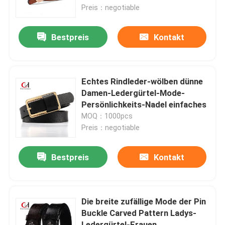
Preis：negotiable
Über uns
Bestpreis
Kontakt
Fabrik-Ausflug
Echtes Rindleder-wölben dünne
Qualitätskontrolle
Damen-Ledergürtel-Mode-
Persönlichkeits-Nadel einfaches
MOQ：1000pcs
Treten Sie mit uns in Verbindung
Preis：negotiable
Fordern Sie ein Zitat
Bestpreis
Kontakt
Echter Ledergürtel
Die breite zufällige Mode der Pin
Buckle Carved Pattern Ladys-
umsponnener Ledergürtel
Ledergürtel-Frauen