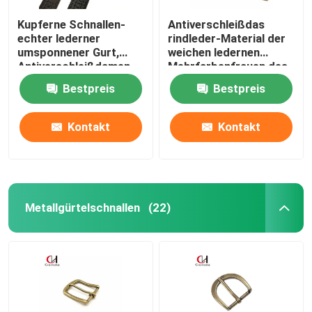
Kupferne Schnallen-
Antiverschleißdas
echter lederner
rindleder-Material der
umsponnener Gurt,
weichen ledernen
Antiverschleißdamen-
Mehrfarbenfrauen des
schwarze Gürtel für
schwarzen Gürtels
Bestpreis
Bestpreis
Kleider
Kontakt
Kontakt
Metallgürtelschnallen
(22)